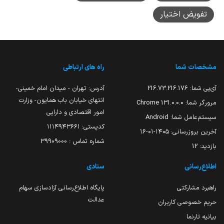
تفویض اختیار
مشخصات شما
راه های ارتباطی
آی‌پی شما:
216.73.216.176
آدرس: تهران - میدان امام خمینی-
انتهای خیابان باب همایون- وزارت
مرورگر شما:
131.0.0.0 Chrome
امور اقتصادی و دارایی
سیستم‌عامل شما:
Android
کدپستی: ۱۱۱۴۹۴۳۶۶۱
آخرین بروزرسانی:
۱۴۰۵-۰۱-۱۶
شماره تماس : 39909000
بازدید:
12
اطلاع‌رسانی
ستادی
راهبرد مشارکتی
پایگاه اطلاع‌رسانی آزادسازی سهام
عدالت
حریم خصوصی کاربران
بیانیه تارنما