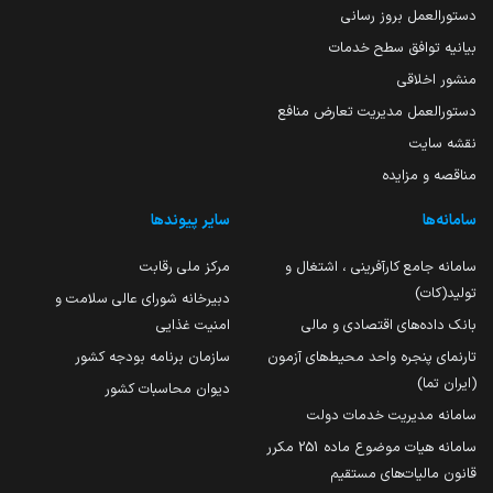
دستورالعمل بروز رسانی
بیانیه توافق سطح خدمات
منشور اخلاقی
دستورالعمل مدیریت تعارض منافع
نقشه سایت
مناقصه و مزایده
سامانه‌ها
سایر پیوندها
سامانه جامع کارآفرینی ، اشتغال و
مرکز ملی رقابت
تولید(کات)
دبیرخانه شورای عالی سلامت و
بانک داده‌های اقتصادی و مالی
امنیت غذایی
تارنمای پنجره واحد محیط‌های آزمون
سازمان برنامه بودجه کشور
(ایران تما)
دیوان محاسبات کشور
سامانه مدیریت خدمات دولت
سامانه هیات موضوع ماده 251 مکرر
قانون مالیات‌های مستقیم