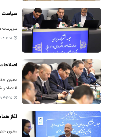
سیاست ار
سرپرست معا
۴-۱۱-۱۵ ۱۰:۵۲
اصلاحات 
معاون حقوق
اقتصاد و ش
۴-۱۱-۱۵ ۰۹:۴۷
آغاز هما
معاون حقوق