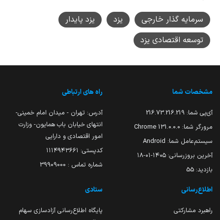
سرمایه گذار خارجی
یزد
یزد پایدار
توسعه اقتصادی یزد
مشخصات شما
راه های ارتباطی
آی‌پی شما:
216.73.216.219
آدرس: تهران - میدان امام خمینی-
انتهای خیابان باب همایون- وزارت
مرورگر شما:
131.0.0.0 Chrome
امور اقتصادی و دارایی
سیستم‌عامل شما:
Android
کدپستی: ۱۱۱۴۹۴۳۶۶۱
آخرین بروزرسانی:
۱۴۰۵-۰۱-۱۸
شماره تماس : 39909000
بازدید:
55
اطلاع‌رسانی
ستادی
راهبرد مشارکتی
پایگاه اطلاع‌رسانی آزادسازی سهام