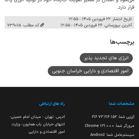
قرار دارد.
تاریخ انتشار: ۲۲ فروردین ۱۴۰۵ - ۱۲:۵۵
آخرین بروزرسانی: ۲۶ فروردین ۱۴۰۵ - ۱۲:۵۵
کد مطلب: 739015
برچسب‌ها
انرژی های تجدید پذیر
امور اقتصادی و دارایی خراسان جنوبی
مشخصات شما
راه های ارتباطی
آی‌پی شما:
216.73.216.152
آدرس: تهران - میدان امام خمینی-
انتهای خیابان باب همایون- وزارت
مرورگر شما:
131.0.0.0 Chrome
امور اقتصادی و دارایی
سیستم‌عامل شما:
Android