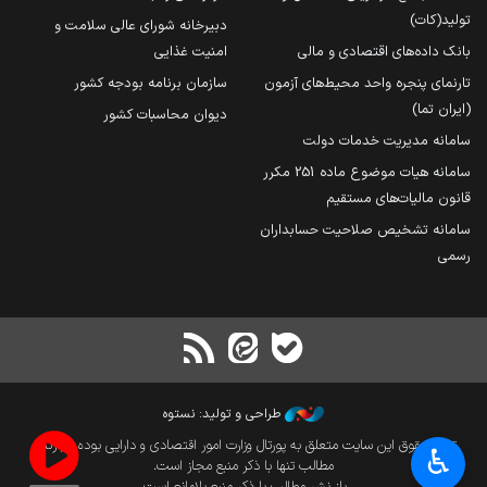
تولید(کات)
دبیرخانه شورای عالی سلامت و
بانک داده‌های اقتصادی و مالی
امنیت غذایی
تارنمای پنجره واحد محیط‌های آزمون
سازمان برنامه بودجه کشور
(ایران تما)
دیوان محاسبات کشور
سامانه مدیریت خدمات دولت
سامانه هیات موضوع ماده 251 مکرر
قانون مالیات‌های مستقیم
سامانه تشخیص صلاحیت حسابداران
رسمی
طراحی و تولید: نستوه
تمام حقوق این سایت متعلق به پورتال وزارت امور اقتصادی و دارایی بوده و بازنشر
♿︎
مطالب تنها با ذکر منبع مجاز است.
باز نشر مطالب با ذکر منبع بلامانع است.