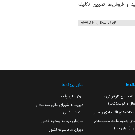
د و فروش‌ها تعیین تکلیف
کد مطلب: 739016
نه‌ها
سایر پیوندها
نه جامع کارآفرینی ،
مرکز ملی رقابت
ال و تولید(کات)
دبیرخانه شورای عالی سلامت و
 داده‌های اقتصادی و مالی
امنیت غذایی
مای پنجره واحد محیط‌های
سازمان برنامه بودجه کشور
ن (ایران تما)
دیوان محاسبات کشور