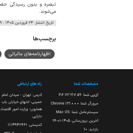
تبصره و بدون رسیدگی حضور
می‌شوند.
تاریخ انتشار: ۲۴ فروردین ۱۴۰۵ - ۱۲:۵۹
برچسب‌ها
اظهارنامه‌های مالیاتی
مشخصات شما
راه های ارتباطی
آی‌پی شما:
216.73.217.59
آدرس: تهران - میدان امام
خمینی- انتهای خیابان باب
مرورگر شما:
131.0.0.0 Chrome
همایون- وزارت امور اقتصاد
سیستم‌عامل شما:
Mac OS
دارایی
آخرین بروزرسانی:
۱۴۰۵-۰۱-۲۶
کدپستی: ۱۱۱۴۹۴۳۶۶۱
بازدید:
10