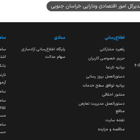
دیرکل امور اقتصادی ودارایی خراسان جنوبی
اطلاع‌رسانی
ستادی
ساما
راهبرد مشارکتی
پایگاه اطلاع‌رسانی آزادسازی
ساما
سهام عدالت
اشتغ
حریم خصوصی کاربران
ی و
بانک
بیانیه تارنما
تارن
دستورالعمل بروز رسانی
آزمو
بیانیه توافق سطح خدمات
سام
منشور اخلاقی
ساما
دستورالعمل مدیریت تعارض
منافع
مست
نقشه سایت
سام
مناقصه و مزایده
حساب