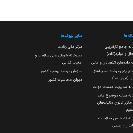
نه‌ها
سایر پیوندها
نه جامع کارآفرینی ،
مرکز ملی رقابت
ال و تولید(کات)
دبیرخانه شورای عالی سلامت و
 داده‌های اقتصادی و مالی
امنیت غذایی
مای پنجره واحد محیط‌های
سازمان برنامه بودجه کشور
ن (ایران تما)
دیوان محاسبات کشور
انه مدیریت خدمات دولت
نه هیات موضوع ماده
251 مکرر قانون مالیات‌های
قیم
انه تشخیص صلاحیت
داران رسمی