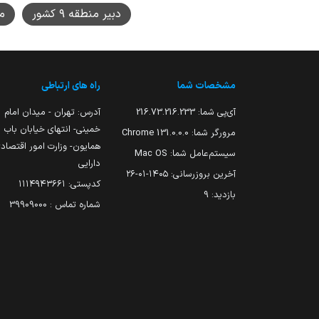
دبیر منطقه ۹ کشور
م
مشخصات شما
راه های ارتباطی
آی‌پی شما:
216.73.216.233
آدرس: تهران - میدان امام
خمینی- انتهای خیابان باب
مرورگر شما:
131.0.0.0 Chrome
همایون- وزارت امور اقتصاد
سیستم‌عامل شما:
Mac OS
دارایی
آخرین بروزرسانی:
۱۴۰۵-۰۱-۲۶
کدپستی: ۱۱۱۴۹۴۳۶۶۱
بازدید:
9
شماره تماس : 39909000