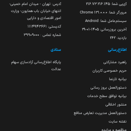
آی‌پی شما:
216.73.216.145
آدرس: تهران - میدان امام خمینی-
انتهای خیابان باب همایون- وزارت
مرورگر شما:
131.0.0.0 Chrome
امور اقتصادی و دارایی
سیستم‌عامل شما:
Android
کدپستی: ۱۱۱۴۹۴۳۶۶۱
آخرین بروزرسانی:
۱۴۰۵-۰۱-۲۹
شماره تماس : 39909000
بازدید:
262
اطلاع‌رسانی
ستادی
راهبرد مشارکتی
پایگاه اطلاع‌رسانی آزادسازی سهام
عدالت
حریم خصوصی کاربران
بیانیه تارنما
دستورالعمل بروز رسانی
بیانیه توافق سطح خدمات
منشور اخلاقی
دستورالعمل مدیریت تعارض منافع
نقشه سایت
مناقصه و مزایده