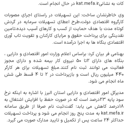
کات به نشانیkat.mefa.ir در حال انجام است.
وی خاطرنشان ساخت: این تسهیلات در راستای اجرای مصوبات
کارگروه اقتصادی دولت،طرح اعطای تسهیلات سرمایه در گردش
کوتاه مدت با هدف حمایت از کسب و کارهای آسیب دیده،تامین
نقدینگی برای پرداخت حقوق و مزایای کارکنان و تقویت تاب آوری
اقتصادی بنگاه ها به اجرا درآمده است.
بهنامی فر بیان کرد: براساس اعلام وزارت امور اقتصادی و دارایی ،
بنگاه های دارای 2تا 50 نیروی کار بیمه شده و دارای مجوز
فعالیت می توانند ثبت نام کنند.مبلغ تسهیلات برای هر کارگر
440 میلیون ریال است و بازپرداخت در 2 تا 4 قسط طی شش
ماه انجام می شود.
مدیرکل امور اقتصادی و دارایی استان البرز با اشاره به اینکه نرخ
سود پایه 23درصد است که در صورت حفظ یا افزایش اشتغال به
18درصد کاهش می یابد؛ گفت:ثبت نام صرفا از طریق سامانه
kat.mefa.ir به مدت پنج روز انجام می شود و پرداخت تسهیلات
حداکثر 24 ساعت پس از تکمیل و تایید مدارک صورت می گیرد.