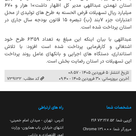
استان تهمتن عبداللهی مدیر کل اظهار داشت:۱۰ هزار و ۶۷۰
میلیارد ریال تسهیلات قرض الحسنه به طرح های تولیدی از محل
اعتبارات جزء ۷بند (ب) تبصره ۱۵ قانون بودجه سال جاری در
استان پرداخت شده است.
عبداللهی با بیان اینکه این مبلغ به تعداد ۶۳۵۹ طرح خود
اشتغالی و کارفرمایی پرداخت شده است افزود: با تلاش
استانداری، دستگاه های اجرایی و بانکهای عامل روند پرداخت
این تسهیلات در استان رضایت بخش است.
تاریخ انتشار: ۵ فروردین ۱۴۰۵ - ۰۸:۵۷
آخرین بروزرسانی: ۳۰ فروردین ۱۴۰۵ - ۰۹:۴۰
کد مطلب: 739132
مشخصات شما
راه های ارتباطی
آی‌پی شما:
216.73.217.52
آدرس: تهران - میدان امام خمینی-
انتهای خیابان باب همایون- وزارت
مرورگر شما:
131.0.0.0 Chrome
امور اقتصادی و دارایی