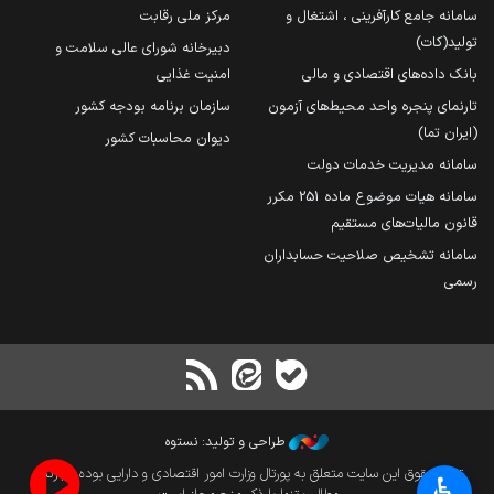
سامانه جامع کارآفرینی ، اشتغال و
مرکز ملی رقابت
تولید(کات)
دبیرخانه شورای عالی سلامت و
بانک داده‌های اقتصادی و مالی
امنیت غذایی
تارنمای پنجره واحد محیط‌های آزمون
سازمان برنامه بودجه کشور
(ایران تما)
دیوان محاسبات کشور
سامانه مدیریت خدمات دولت
سامانه هیات موضوع ماده 251 مکرر
قانون مالیات‌های مستقیم
سامانه تشخیص صلاحیت حسابداران
رسمی
طراحی و تولید: نستوه
تمام حقوق این سایت متعلق به پورتال وزارت امور اقتصادی و دارایی بوده و بازنشر
♿︎