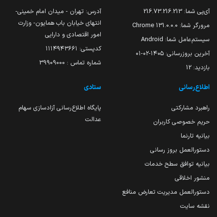
آی‌پی شما:
216.73.216.213
آدرس: تهران - میدان امام خمینی-
انتهای خیابان باب همایون- وزارت
مرورگر شما:
131.0.0.0 Chrome
امور اقتصادی و دارایی
سیستم‌عامل شما:
Android
کدپستی: ۱۱۱۴۹۴۳۶۶۱
آخرین بروزرسانی:
۱۴۰۵-۰۲-۰۱
شماره تماس : 39909000
بازدید:
12
اطلاع‌رسانی
ستادی
راهبرد مشارکتی
پایگاه اطلاع‌رسانی آزادسازی سهام
عدالت
حریم خصوصی کاربران
بیانیه تارنما
دستورالعمل بروز رسانی
بیانیه توافق سطح خدمات
منشور اخلاقی
دستورالعمل مدیریت تعارض منافع
نقشه سایت