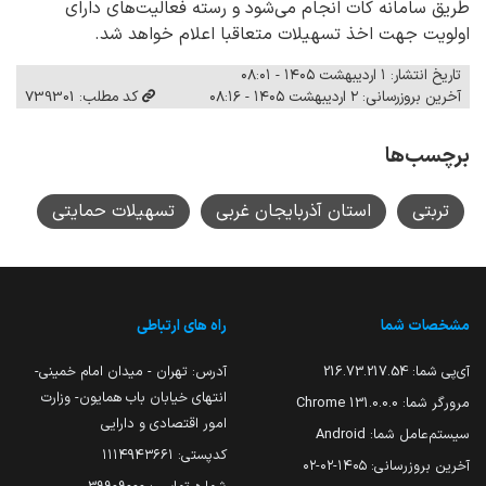
طریق سامانه کات انجام می‌شود و رسته فعالیت‌های دارای
اولویت جهت اخذ تسهیلات متعاقبا اعلام خواهد شد.
تاریخ انتشار: ۱ اردیبهشت ۱۴۰۵ - ۰۸:۰۱
آخرین بروزرسانی: ۲ اردیبهشت ۱۴۰۵ - ۰۸:۱۶
کد مطلب: 739301
برچسب‌ها
تربتی
استان آذربایجان غربی
تسهیلات حمایتی
مشخصات شما
راه های ارتباطی
آی‌پی شما:
216.73.217.54
آدرس: تهران - میدان امام خمینی-
انتهای خیابان باب همایون- وزارت
مرورگر شما:
131.0.0.0 Chrome
امور اقتصادی و دارایی
سیستم‌عامل شما:
Android
کدپستی: ۱۱۱۴۹۴۳۶۶۱
آخرین بروزرسانی:
۱۴۰۵-۰۲-۰۲