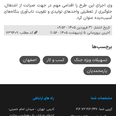
وی اجرای این طرح را اقدامی مهم در جهت صیانت از اشتغال،
جلوگیری از تعطیلی واحدهای تولیدی و تقویت تاب‌آوری بنگاه‌های
آسیب‌دیده عنوان کرد.
تاریخ انتشار: ۳۱ فروردین ۱۴۰۵ - ۰۹:۵۲
آخرین بروزرسانی: ۵ اردیبهشت ۱۴۰۵ - ۱۱:۵۶
کد مطلب: 739409
برچسب‌ها
تسهیلات ویژه جنگ
کسب و کار
اصفهان
یارمحمدیان
مشخصات شما
راه های ارتباطی
آی‌پی شما:
216.73.216.247
آدرس: تهران - میدان امام خمینی-
انتهای خیابان باب همایون- وزارت