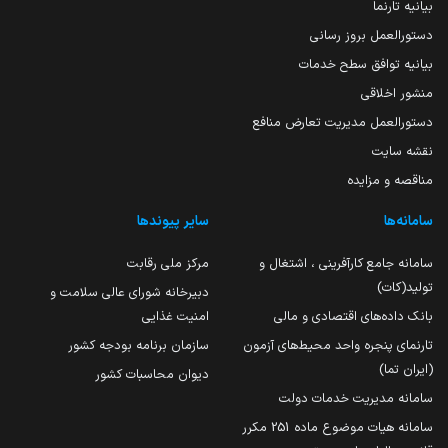
بیانیه تارنما
دستورالعمل بروز رسانی
بیانیه توافق سطح خدمات
منشور اخلاقی
دستورالعمل مدیریت تعارض منافع
نقشه سایت
مناقصه و مزایده
سامانه‌ها
سایر پیوندها
سامانه جامع کارآفرینی ، اشتغال و
مرکز ملی رقابت
تولید(کات)
دبیرخانه شورای عالی سلامت و
بانک داده‌های اقتصادی و مالی
امنیت غذایی
تارنمای پنجره واحد محیط‌های آزمون
سازمان برنامه بودجه کشور
(ایران تما)
دیوان محاسبات کشور
سامانه مدیریت خدمات دولت
سامانه هیات موضوع ماده 251 مکرر