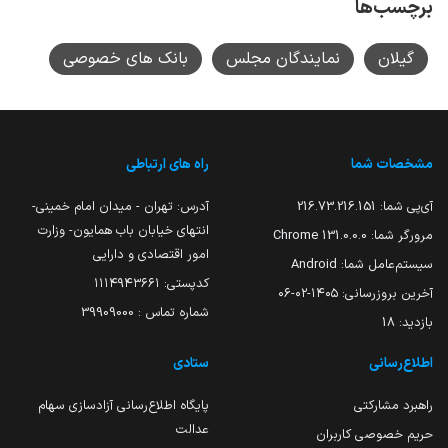
برچسب‌ها
گیلان
نمایندگان مجلس
بانک های خصوصی
مشخصات شما
راه های ارتباطی
آی‌پی شما:
216.73.216.151
آدرس: تهران - میدان امام خمینی-
انتهای خیابان باب همایون- وزارت
مرورگر شما:
131.0.0.0 Chrome
امور اقتصادی و دارایی
سیستم‌عامل شما:
Android
کدپستی: ۱۱۱۴۹۴۳۶۶۱
آخرین بروزرسانی:
۱۴۰۵-۰۲-۰۶
شماره تماس : 39909000
بازدید:
18
اطلاع‌رسانی
ستادی
راهبرد مشارکتی
پایگاه اطلاع‌رسانی آزادسازی سهام
عدالت
حریم خصوصی کاربران