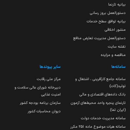
بیانیه تارنما
دستورالعمل بروز رسانی
بیانیه توافق سطح خدمات
منشور اخلاقی
دستورالعمل مدیریت تعارض منافع
نقشه سایت
مناقصه و مزایده
سامانه‌ها
سایر پیوندها
سامانه جامع کارآفرینی ، اشتغال و
مرکز ملی رقابت
تولید(کات)
دبیرخانه شورای عالی سلامت و
بانک داده‌های اقتصادی و مالی
امنیت غذایی
تارنمای پنجره واحد محیط‌های آزمون
سازمان برنامه بودجه کشور
(ایران تما)
دیوان محاسبات کشور
سامانه مدیریت خدمات دولت
سامانه هیات موضوع ماده 251 مکرر