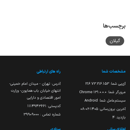
برچسب‌ها
گیلان
مشخصات شما
راه های ارتباطی
آی‌پی شما:
216.73.216.153
آدرس: تهران - میدان امام خمینی-
انتهای خیابان باب همایون- وزارت
مرورگر شما:
131.0.0.0 Chrome
امور اقتصادی و دارایی
سیستم‌عامل شما:
Android
کدپستی: ۱۱۱۴۹۴۳۶۶۱
آخرین بروزرسانی:
۱۴۰۵-۰۲-۰۸
شماره تماس : 39909000
بازدید:
4
اطلاع‌رسانی
ستادی