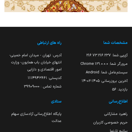
مشخصات شما
راه های ارتباطی
آی‌پی شما:
216.73.216.237
آدرس: تهران - میدان امام خمینی-
انتهای خیابان باب همایون- وزارت
مرورگر شما:
131.0.0.0 Chrome
امور اقتصادی و دارایی
سیستم‌عامل شما:
Android
کدپستی: ۱۱۱۴۹۴۳۶۶۱
آخرین بروزرسانی:
۱۴۰۵-۰۲-۱۴
شماره تماس : 39909000
بازدید:
56
اطلاع‌رسانی
ستادی
راهبرد مشارکتی
پایگاه اطلاع‌رسانی آزادسازی سهام
عدالت
حریم خصوصی کاربران
بیانیه تارنما