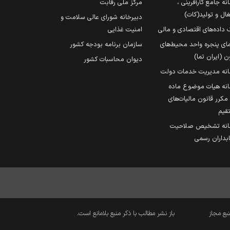
نه جامع کارآفرینی ،
مرکز ملی رقابت
ال و تولید(کات)
دبیرخانه شورای عالی سلامت و
 داده‌های اقتصادی و مالی
امنیت غذایی
مای پنجره واحد محیط‌های
سازمان برنامه بودجه کشور
ن (ایران تما)
دیوان محاسبات کشور
انه مدیریت خدمات دولت
نه هیات موضوع ماده
251 مکرر قانون مالیات‌های
قیم
انه تشخیص صلاحیت
داران رسمی
نبع مجاز
باز نشر مطالب با ذکر منبع بلامانع است.