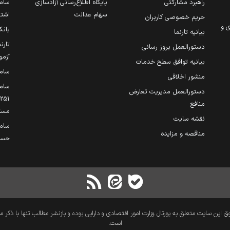
راهبرد مشارکتی
پایگاه اطلاع‌رسانی آزادسازی
ساما
سهام عدالت
اشتغ
حریم خصوصی کاربران
ی و
بانک
بیانیه تارنما
تارن
دستورالعمل بروز رسانی
آزمو
بیانیه توافق سطح خدمات
سام
منشور اخلاقی
ساما
دستورالعمل مدیریت تعارض
منافع
مست
نقشه سایت
سام
مناقصه و مزایده
حساب
 این سایت متعلق به پورتال وزارت امور اقتصادی و دارایی بوده و بازنشر مطالب تنها با ذکر م
است.