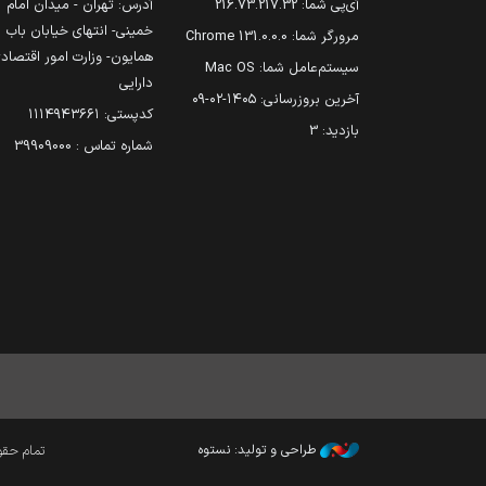
آی‌پی شما:
216.73.217.32
آدرس: تهران - میدان امام
خمینی- انتهای خیابان باب
مرورگر شما:
131.0.0.0 Chrome
همایون- وزارت امور اقتصاد
سیستم‌عامل شما:
Mac OS
دارایی
آخرین بروزرسانی:
۱۴۰۵-۰۲-۰۹
کدپستی: ۱۱۱۴۹۴۳۶۶۱
بازدید:
3
شماره تماس : 39909000
طراحی و تولید: نستوه
تمام حقوق