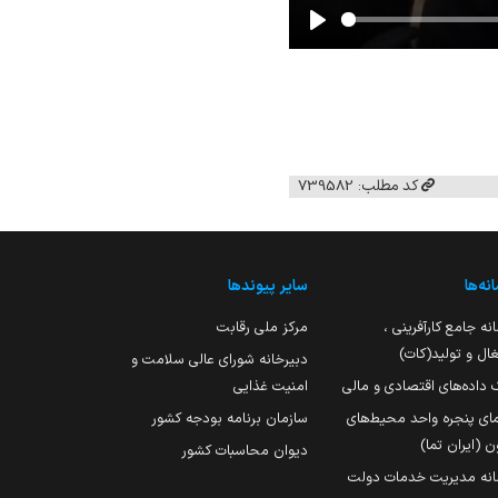
Play
کد مطلب: 739582
نه‌ها
سایر پیوندها
نه جامع کارآفرینی ،
مرکز ملی رقابت
ال و تولید(کات)
دبیرخانه شورای عالی سلامت و
 داده‌های اقتصادی و مالی
امنیت غذایی
مای پنجره واحد محیط‌های
سازمان برنامه بودجه کشور
ن (ایران تما)
دیوان محاسبات کشور
انه مدیریت خدمات دولت