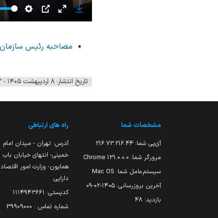
Settings
PIP
Enter
Download
fullscreen
مصاحبه رئیس سازمان س
تاریخ انتشار: ۸ اردیبهشت ۱۴۰۵ - ۲۰:۴۳
مشخصات شما
راه های ارتباطی
آی‌پی شما:
216.73.216.44
آدرس: تهران - میدان امام
خمینی- انتهای خیابان باب
مرورگر شما:
131.0.0.0 Chrome
همایون- وزارت امور اقتصاد
سیستم‌عامل شما:
Mac OS
دارایی
آخرین بروزرسانی:
۱۴۰۵-۰۲-۰۹
کدپستی: ۱۱۱۴۹۴۳۶۶۱
بازدید:
48
شماره تماس : 39909000