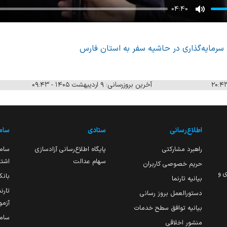
04:40
Mute
رمایه‌گذاری در حاشیه سفر به استان فارس
آخرین بروزرسانی: ۹ اردیبهشت ۱۴۰۵ - ۰۹:۴۳
اطلاع‌رسانی
ستادی
ساما
راهبرد مشارکتی
پایگاه اطلاع‌رسانی آزادسازی
ساما
سهام عدالت
اشتغ
حریم خصوصی کاربران
ی و
بانک
بیانیه تارنما
تارن
دستورالعمل بروز رسانی
آزمو
بیانیه توافق سطح خدمات
سام
منشور اخلاقی