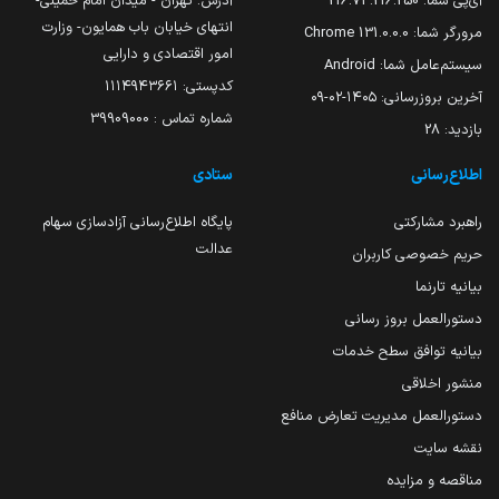
آی‌پی شما:
216.73.216.250
آدرس: تهران - میدان امام خمینی-
انتهای خیابان باب همایون- وزارت
مرورگر شما:
131.0.0.0 Chrome
امور اقتصادی و دارایی
سیستم‌عامل شما:
Android
کدپستی: ۱۱۱۴۹۴۳۶۶۱
آخرین بروزرسانی:
۱۴۰۵-۰۲-۰۹
شماره تماس : 39909000
بازدید:
28
اطلاع‌رسانی
ستادی
راهبرد مشارکتی
پایگاه اطلاع‌رسانی آزادسازی سهام
عدالت
حریم خصوصی کاربران
بیانیه تارنما
دستورالعمل بروز رسانی
بیانیه توافق سطح خدمات
منشور اخلاقی
دستورالعمل مدیریت تعارض منافع
نقشه سایت
مناقصه و مزایده