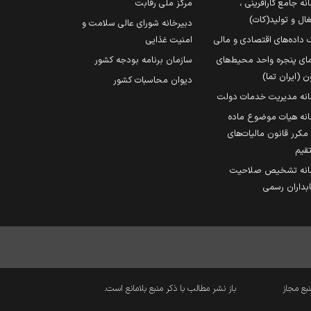
نه جامع کارآفرینی ،
مرکز ملی رقابت
ال و تولید(کات)
دبیرخانه شورای عالی سلامت و
 داده‌های اقتصادی و مالی
امنیت غذایی
مای پنجره واحد محیط‌های
سازمان برنامه بودجه کشور
ن (ایران تما)
دیوان محاسبات کشور
انه مدیریت خدمات دولت
نه هیات موضوع ماده
251 مکرر قانون مالیات‌های
قیم
انه تشخیص صلاحیت
داران رسمی
نبع مجاز
باز نشر مطالب با ذکر منبع بلامانع است.