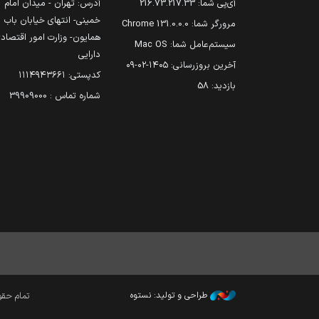
آی‌پی شما:
216.73.217.33
آدرس: تهران - میدان امام
خمینی- انتهای خیابان باب
مرورگر شما:
131.0.0.0 Chrome
همایون- وزارت امور اقتصاد
سیستم‌عامل شما:
Mac OS
دارایی
آخرین بروزرسانی:
۱۴۰۵-۰۲-۰۹
کدپستی: ۱۱۱۴۹۴۳۶۶۱
بازدید:
58
شماره تماس : 39909000
طراحی و تولید: نستوه
تمام حقوق