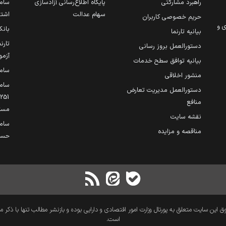
راهبرد مشارکتی
پایگاه اطلاع‌رسانی آزادسازی
ساما
سهام عدالت
اشتغ
حریم خصوصی کاربران
ی و
بانک
بیانیه تارنما
تارن
دستورالعمل بروز رسانی
آزمو
بیانیه توافق سطح خدمات
سام
منشور اخلاقی
ساما
دستورالعمل مدیریت تعارض
منافع
مست
نقشه سایت
سام
مناقصه و مزایده
حساب
 این سایت متعلق به پورتال وزارت امور اقتصادی و دارایی بوده و بازنشر مطالب تنها با ذکر م
است.