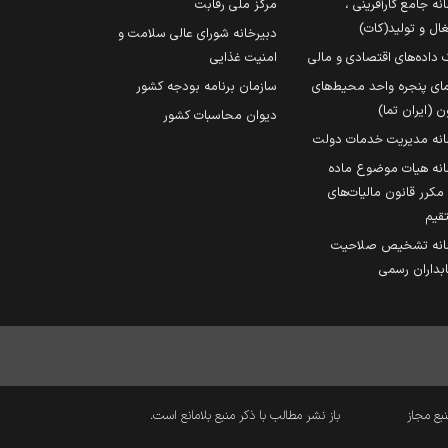
نه جامع کارآفرینی ،
مرکز ملی رقابت
ال و تولید(کات)
دبیرخانه شورای عالی سلامت و
 داده‌های اقتصادی و مالی
امنیت غذایی
مای پنجره واحد محیط‌های
سازمان برنامه بودجه کشور
ن (ایران تما)
دیوان محاسبات کشور
انه مدیریت خدمات دولت
نه هیات موضوع ماده
251 مکرر قانون مالیات‌های
قیم
انه تشخیص صلاحیت
داران رسمی
نبع مجاز
باز نشر مطالب با ذکر منبع بلامانع است.