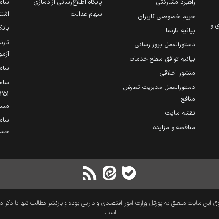
راهبرد مشارکتی
پایگاه اطلاع‌رسانی آزادسازی
ساما
سهام عدالت
اشتغ
حریم خصوصی کاربران
ی و
بانک
بیانیه تارنما
تارن
دستورالعمل بروز رسانی
آزمو
بیانیه توافق سطح خدمات
سام
منشور اخلاقی
ساما
دستورالعمل مدیریت تعارض
منافع
مست
نقشه سایت
سام
مناقصه و مزایده
حساب
 این سایت متعلق به پورتال وزارت امور اقتصادی و دارایی بوده و بازنشر مطالب تنها با ذکر م
است.