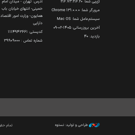
آی‌پی شما:
216.73.216.20
آدرس: تهران - میدان امام
خمینی- انتهای خیابان باب
مرورگر شما:
131.0.0.0 Chrome
همایون- وزارت امور اقتصاد
سیستم‌عامل شما:
Mac OS
دارایی
آخرین بروزرسانی:
۱۴۰۵-۰۲-۰۹
کدپستی: ۱۱۱۴۹۴۳۶۶۱
بازدید:
40
شماره تماس : 39909000
طراحی و تولید: نستوه
تمام حقوق