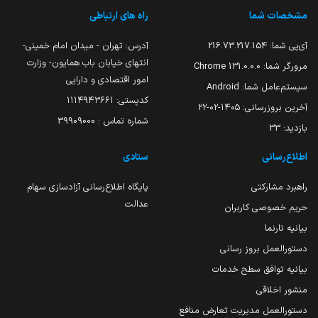
مشخصات شما
راه های ارتباطی
آی‌پی شما:
216.73.217.154
آدرس: تهران - میدان امام خمینی-
انتهای خیابان باب همایون- وزارت
مرورگر شما:
131.0.0.0 Chrome
امور اقتصادی و دارایی
سیستم‌عامل شما:
Android
کدپستی: ۱۱۱۴۹۴۳۶۶۱
آخرین بروزرسانی:
۱۴۰۵-۰۲-۲۲
شماره تماس : 39909000
بازدید:
33
اطلاع‌رسانی
ستادی
راهبرد مشارکتی
پایگاه اطلاع‌رسانی آزادسازی سهام
عدالت
حریم خصوصی کاربران
بیانیه تارنما
دستورالعمل بروز رسانی
بیانیه توافق سطح خدمات
منشور اخلاقی
دستورالعمل مدیریت تعارض منافع