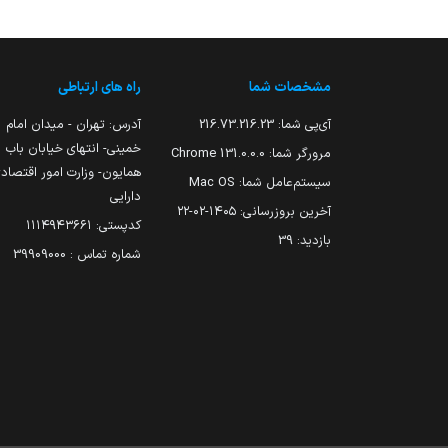
مشخصات شما
راه های ارتباطی
آی‌پی شما:
216.73.216.23
آدرس: تهران - میدان امام
خمینی- انتهای خیابان باب
مرورگر شما:
131.0.0.0 Chrome
همایون- وزارت امور اقتصاد
سیستم‌عامل شما:
Mac OS
دارایی
آخرین بروزرسانی:
۱۴۰۵-۰۲-۲۲
کدپستی: ۱۱۱۴۹۴۳۶۶۱
بازدید:
39
شماره تماس : 39909000