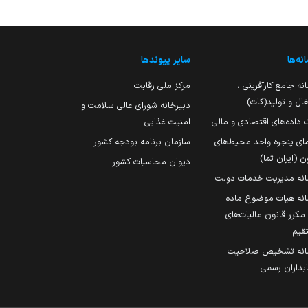
نه‌ها
سایر پیوندها
نه جامع کارآفرینی ،
مرکز ملی رقابت
ال و تولید(کات)
دبیرخانه شورای عالی سلامت و
 داده‌های اقتصادی و مالی
امنیت غذایی
مای پنجره واحد محیط‌های
سازمان برنامه بودجه کشور
ن (ایران تما)
دیوان محاسبات کشور
انه مدیریت خدمات دولت
نه هیات موضوع ماده
251 مکرر قانون مالیات‌های
قیم
انه تشخیص صلاحیت
داران رسمی