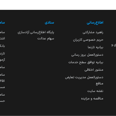
اطلاع‌رسانی
ستادی
ساما
راهبرد مشارکتی
پایگاه اطلاع‌رسانی آزادسازی
ساما
سهام عدالت
اشتغ
حریم خصوصی کاربران
ی و
بانک
بیانیه تارنما
تارن
دستورالعمل بروز رسانی
آزمو
بیانیه توافق سطح خدمات
سام
منشور اخلاقی
ساما
دستورالعمل مدیریت تعارض
منافع
مست
نقشه سایت
سام
مناقصه و مزایده
حساب