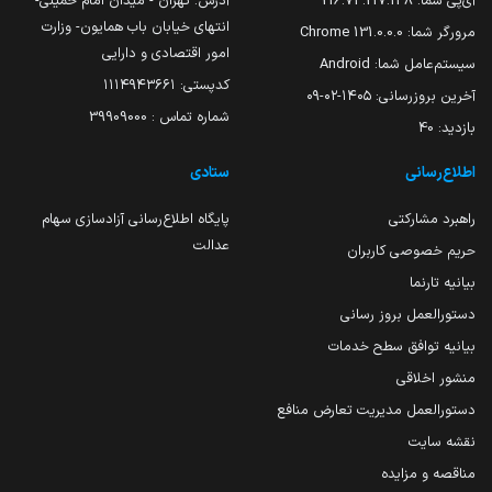
آی‌پی شما:
216.73.217.138
آدرس: تهران - میدان امام خمینی-
انتهای خیابان باب همایون- وزارت
مرورگر شما:
131.0.0.0 Chrome
امور اقتصادی و دارایی
سیستم‌عامل شما:
Android
کدپستی: ۱۱۱۴۹۴۳۶۶۱
آخرین بروزرسانی:
۱۴۰۵-۰۲-۰۹
شماره تماس : 39909000
بازدید:
40
اطلاع‌رسانی
ستادی
راهبرد مشارکتی
پایگاه اطلاع‌رسانی آزادسازی سهام
عدالت
حریم خصوصی کاربران
بیانیه تارنما
دستورالعمل بروز رسانی
بیانیه توافق سطح خدمات
منشور اخلاقی
دستورالعمل مدیریت تعارض منافع
نقشه سایت
مناقصه و مزایده