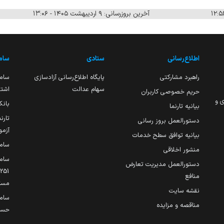
آخرین بروزرسانی: ۹ اردیبهشت ۱۴۰۵ - ۱۳:۰۶
اطلاع‌رسانی
ستادی
ساما
راهبرد مشارکتی
پایگاه اطلاع‌رسانی آزادسازی
ساما
سهام عدالت
اشتغ
حریم خصوصی کاربران
ی و
بانک
بیانیه تارنما
تارن
دستورالعمل بروز رسانی
آزمو
بیانیه توافق سطح خدمات
سام
منشور اخلاقی
ساما
دستورالعمل مدیریت تعارض
منافع
مست
نقشه سایت
سام
مناقصه و مزایده
حساب