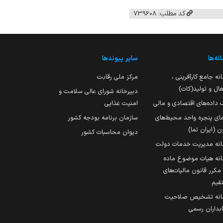
کد مطلب: 739608
نه‌ها
سایر پیوندها
نه جامع کارآفرینی ،
مرکز ملی رقابت
ال و تولید(کات)
دبیرخانه شورای عالی سلامت و
 داده‌های اقتصادی و مالی
امنیت غذایی
مای پنجره واحد محیط‌های
سازمان برنامه بودجه کشور
ن (ایران تما)
دیوان محاسبات کشور
انه مدیریت خدمات دولت
نه هیات موضوع ماده
251 مکرر قانون مالیات‌های
قیم
انه تشخیص صلاحیت
داران رسمی