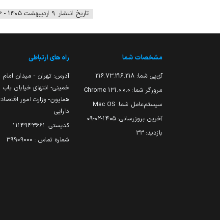
تاریخ انتشار: ۹ اردیبهشت ۱۴۰۵ - ۱۲:۵۶
مشخصات شما
راه های ارتباطی
آی‌پی شما:
216.73.216.218
آدرس: تهران - میدان امام
خمینی- انتهای خیابان باب
مرورگر شما:
131.0.0.0 Chrome
همایون- وزارت امور اقتصاد
سیستم‌عامل شما:
Mac OS
دارایی
آخرین بروزرسانی:
۱۴۰۵-۰۲-۰۹
کدپستی: ۱۱۱۴۹۴۳۶۶۱
بازدید:
33
شماره تماس : 39909000