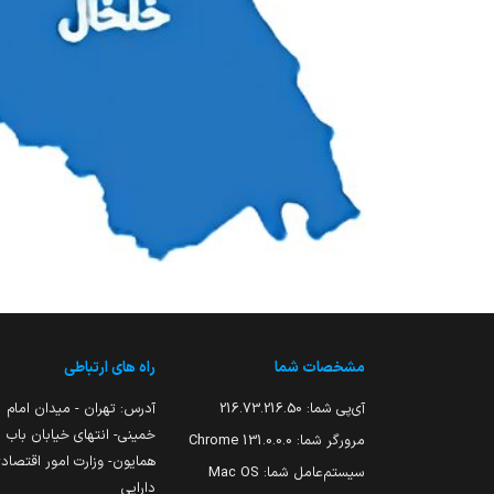
مشخصات شما
راه های ارتباطی
آی‌پی شما:
216.73.216.50
آدرس: تهران - میدان امام
خمینی- انتهای خیابان باب
مرورگر شما:
131.0.0.0 Chrome
همایون- وزارت امور اقتصاد
سیستم‌عامل شما:
Mac OS
دارایی