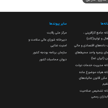
نه‌ها
سایر پیوندها
نه جامع کارآفرینی ،
مرکز ملی رقابت
ال و تولید(کات)
دبیرخانه شورای عالی سلامت و
 داده‌های اقتصادی و مالی
امنیت غذایی
مای پنجره واحد محیط‌های
سازمان برنامه بودجه کشور
ن (ایران تما)
دیوان محاسبات کشور
انه مدیریت خدمات دولت
نه هیات موضوع ماده
251 مکرر قانون مالیات‌های
قیم
انه تشخیص صلاحیت
داران رسمی