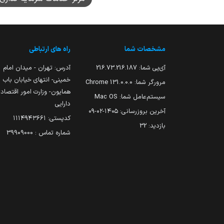
مشخصات شما
راه های ارتباطی
آی‌پی شما:
216.73.216.187
آدرس: تهران - میدان امام
خمینی- انتهای خیابان باب
مرورگر شما:
131.0.0.0 Chrome
همایون- وزارت امور اقتصاد
سیستم‌عامل شما:
Mac OS
دارایی
آخرین بروزرسانی:
۱۴۰۵-۰۲-۰۹
کدپستی: ۱۱۱۴۹۴۳۶۶۱
بازدید:
32
شماره تماس : 39909000