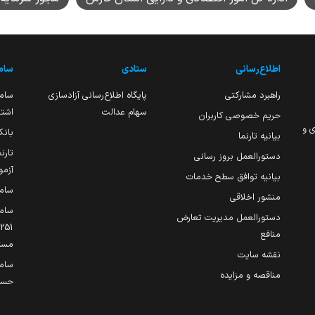
اطلاع‌رسانی
ستادی
ساما
راهبرد مشارکتی
پایگاه اطلاع‌رسانی آزادسازی
ساما
سهام عدالت
اشتغ
حریم خصوصی کاربران
ی و
بانک
بیانیه تارنما
تارن
دستورالعمل بروز رسانی
آزمو
بیانیه توافق سطح خدمات
سام
منشور اخلاقی
ساما
دستورالعمل مدیریت تعارض
منافع
مست
نقشه سایت
سام
مناقصه و مزایده
حساب