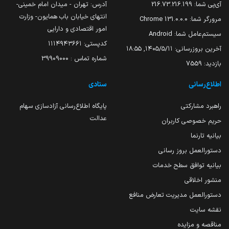
آی‌پی شما:
216.73.216.199
آدرس: تهران - میدان امام خمینی-
انتهای خیابان باب همایون- وزارت
مرورگر شما:
131.0.0.0 Chrome
امور اقتصادی و دارایی
سیستم‌عامل شما:
Android
کدپستی: ۱۱۱۴۹۴۳۶۶۱
آخرین بروزرسانی:
۱۴۰۵/۵/۱۱, ۱۸:۵۵
شماره تماس : 39909000
بازدید:
7559
اطلاع‌رسانی
ستادی
راهبرد مشارکتی
پایگاه اطلاع‌رسانی آزادسازی سهام
عدالت
حریم خصوصی کاربران
بیانیه تارنما
دستورالعمل بروز رسانی
بیانیه توافق سطح خدمات
منشور اخلاقی
دستورالعمل مدیریت تعارض منافع
نقشه سایت
مناقصه و مزایده