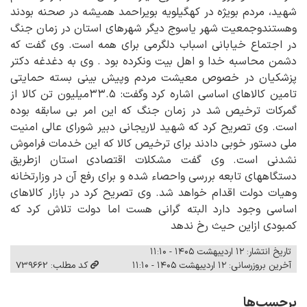
شهید، مردم بویژه در کهگیلویه بویراحمد همیشه در صحنه بودند
وهستندوجمعیت شهر یاسوج دیگر شهرهای استان در زمان جنگ
در اجتماع خیابانی اسباب دلگرمی برای همه است. وی گفت که
دشمن محاسبه خدا و اهل بیت ونکرده بود . وی به دغدغه دکتر
پزشکیان در خصوص معیشت مردم وپیش بینی بسته حمایتی
تامین کالاهای اساسی اشاره کرد وگفت: ۳۳.۵میلیون تن کالا از
گمرکات ترخیص شد در زمان جنگ که این امر بی سابقه بوده
است. وی تصریح کرد که شهید لاریجانی دبیر شورای عالی امنیت
ملی دستور خوبی دادند برای ترخیص کالا که این خدمات فراموش
نشدنی است. وی گفت مشکلات اقتصادی استان ازطریق
دستگاههای تابعه بررسی واحصاء شده و برای رفع آن در وزارتخانه
وهیات دولت اقدام خواهد شد. وی تصریح کرد در بازار کالاهای
اساسی وجود دارد البته گرانی هست اما دولت تلاش کرد که
کمبودی ازاین حیث رخ ندهد
تاریخ انتشار: ۱۲ اردیبهشت ۱۴۰۵ - ۱۱:۱۰
آخرین بروزرسانی: ۱۲ اردیبهشت ۱۴۰۵ - ۱۱:۱۰
کد مطلب: 739662
برچسب‌ها