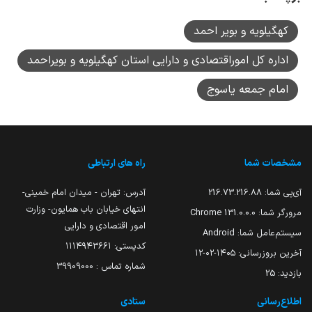
کهگیلویه و بویر احمد
اداره کل اموراقتصادی و دارایی استان کهگیلویه و بویراحمد
امام جمعه یاسوج
مشخصات شما
راه های ارتباطی
آی‌پی شما:
216.73.216.88
آدرس: تهران - میدان امام خمینی-
انتهای خیابان باب همایون- وزارت
مرورگر شما:
131.0.0.0 Chrome
امور اقتصادی و دارایی
سیستم‌عامل شما:
Android
کدپستی: ۱۱۱۴۹۴۳۶۶۱
آخرین بروزرسانی:
۱۴۰۵-۰۲-۱۲
شماره تماس : 39909000
بازدید:
25
اطلاع‌رسانی
ستادی