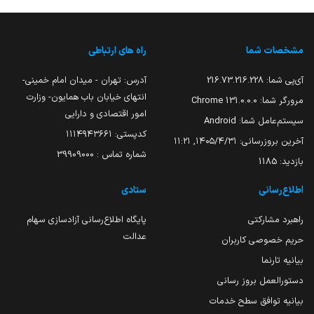
مشخصات شما
راه های ارتباطی
آی‌پی شما:
216.73.216.228
آدرس: تهران - میدان امام خمینی-
انتهای خیابان باب همایون- وزارت
مرورگر شما:
131.0.0.0 Chrome
امور اقتصادی و دارایی
سیستم‌عامل شما:
Android
کدپستی: ۱۱۱۴۹۴۳۶۶۱
آخرین بروزرسانی:
۱۴۰۵/۴/۳۱, ۱۱:۲۱
شماره تماس : 39909000
بازدید:
1185
اطلاع‌رسانی
ستادی
راهبرد مشارکتی
پایگاه اطلاع‌رسانی آزادسازی سهام
عدالت
حریم خصوصی کاربران
بیانیه تارنما
دستورالعمل بروز رسانی
بیانیه توافق سطح خدمات