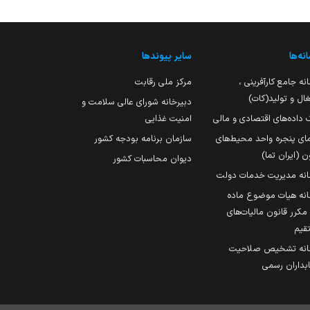
نه‌ها
سایر پیوندها
نه جامع کارآفرینی ،
مرکز ملی رقابت
ال و تولید(کات)
دبیرخانه شورای عالی سلامت و
 داده‌های اقتصادی و مالی
امنیت غذایی
مای پنجره واحد محیط‌های
سازمان برنامه بودجه کشور
ن (ایران تما)
دیوان محاسبات کشور
انه مدیریت خدمات دولت
نه هیات موضوع ماده
251 مکرر قانون مالیات‌های
قیم
انه تشخیص صلاحیت
داران رسمی