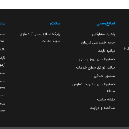
اطلاع‌رسانی
ستادی
ساما
راهبرد مشارکتی
پایگاه اطلاع‌رسانی آزادسازی
ساما
سهام عدالت
اشتغ
حریم خصوصی کاربران
ی و
بانک
بیانیه تارنما
تارن
دستورالعمل بروز رسانی
آزمو
بیانیه توافق سطح خدمات
سام
منشور اخلاقی
ساما
دستورالعمل مدیریت تعارض
منافع
مست
نقشه سایت
سام
مناقصه و مزایده
حساب