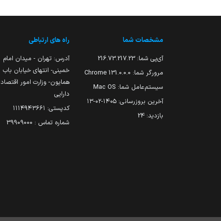
مشخصات شما
راه های ارتباطی
آی‌پی شما:
216.73.217.23
آدرس: تهران - میدان امام
خمینی- انتهای خیابان باب
مرورگر شما:
131.0.0.0 Chrome
همایون- وزارت امور اقتصاد
سیستم‌عامل شما:
Mac OS
دارایی
آخرین بروزرسانی:
۱۴۰۵-۰۲-۱۳
کدپستی: ۱۱۱۴۹۴۳۶۶۱
بازدید:
24
شماره تماس : 39909000