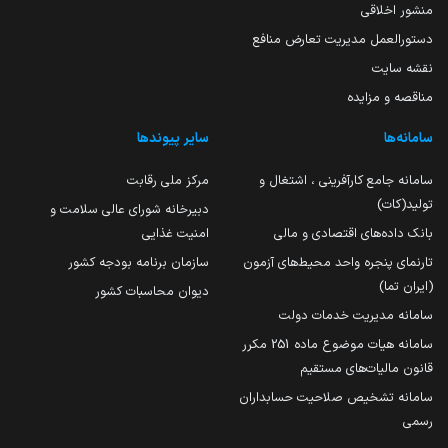
منشور اخلاقی
دستورالعمل مدیریت تعارض منافع
نقشه سایت
مناقصه و مزایده
سامانه‌ها
سایر پیوندها
سامانه جامع کارآفرینی ، اشتغال و
مرکز ملی رقابت
تولید(کات)
دبیرخانه شورای عالی سلامت و
بانک داده‌های اقتصادی و مالی
امنیت غذایی
تارنمای پنجره واحد محیط‌های آزمون
سازمان برنامه بودجه کشور
(ایران تما)
دیوان محاسبات کشور
سامانه مدیریت خدمات دولت
سامانه هیات موضوع ماده 251 مکرر
قانون مالیات‌های مستقیم
سامانه تشخیص صلاحیت حسابداران
رسمی