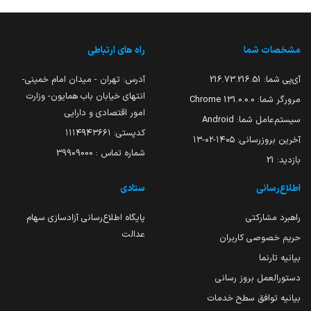
مشخصات شما
راه های ارتباطی
آی‌پی شما:
216.73.216.51
آدرس: تهران - میدان امام خمینی-
انتهای خیابان باب همایون- وزارت
مرورگر شما:
131.0.0.0 Chrome
امور اقتصادی و دارایی
سیستم‌عامل شما:
Android
کدپستی: ۱۱۱۴۹۴۳۶۶۱
آخرین بروزرسانی:
۱۴۰۵-۰۲-۱۳
شماره تماس : 39909000
بازدید:
21
اطلاع‌رسانی
ستادی
راهبرد مشارکتی
پایگاه اطلاع‌رسانی آزادسازی سهام
عدالت
حریم خصوصی کاربران
بیانیه تارنما
دستورالعمل بروز رسانی
بیانیه توافق سطح خدمات