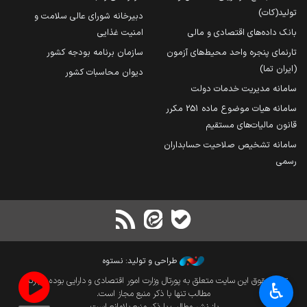
تولید(کات)
دبیرخانه شورای عالی سلامت و
بانک داده‌های اقتصادی و مالی
امنیت غذایی
تارنمای پنجره واحد محیط‌های آزمون
سازمان برنامه بودجه کشور
(ایران تما)
دیوان محاسبات کشور
سامانه مدیریت خدمات دولت
سامانه هیات موضوع ماده 251 مکرر
قانون مالیات‌های مستقیم
سامانه تشخیص صلاحیت حسابداران
رسمی
طراحی و تولید: نستوه
تمام حقوق این سایت متعلق به پورتال وزارت امور اقتصادی و دارایی بوده و بازنشر
♿︎
مطالب تنها با ذکر منبع مجاز است.
باز نشر مطالب با ذکر منبع بلامانع است.