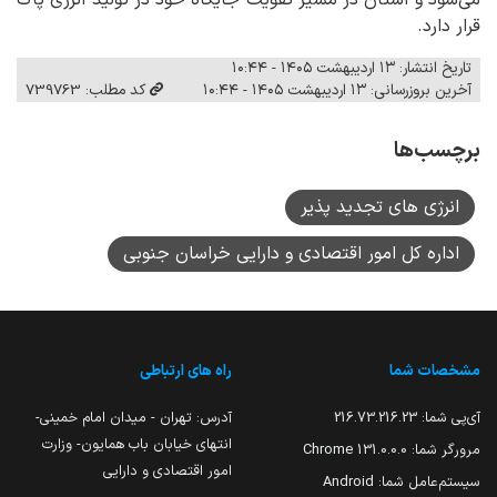
قرار دارد.
تاریخ انتشار: ۱۳ اردیبهشت ۱۴۰۵ - ۱۰:۴۴
آخرین بروزرسانی: ۱۳ اردیبهشت ۱۴۰۵ - ۱۰:۴۴
کد مطلب: 739763
برچسب‌ها
انرژی های تجدید پذیر
اداره کل امور اقتصادی و دارایی خراسان جنوبی
مشخصات شما
راه های ارتباطی
آی‌پی شما:
216.73.216.23
آدرس: تهران - میدان امام خمینی-
انتهای خیابان باب همایون- وزارت
مرورگر شما:
131.0.0.0 Chrome
امور اقتصادی و دارایی
سیستم‌عامل شما:
Android