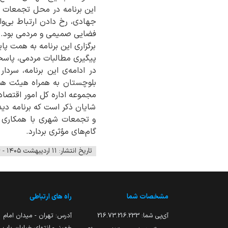
این برنامه در محل تجمعات مر
جهادی، رخ دادن ارتباط بی‌و
فضایی صمیمی و مردمی بود.
برگزاری این برنامه به همت 
پیگیری مطالبات مردمی، پاسخ
در ادامه‌ی این برنامه، سر
بلوچستان به همراه هیئت هم
مجموعه اداره کل امور اقتصادی
شایان ذکر است که برنامه دی
و تجمعات شهری با همکاری د
گام‌های مؤثری بردارد.
تاریخ انتشار: ۱۱ اردیبهشت ۱۴۰۵ - ۰۸:۳۶
مشخصات شما
راه های ارتباطی
آی‌پی شما:
216.73.216.233
آدرس: تهران - میدان امام
خمینی- انتهای خیابان باب