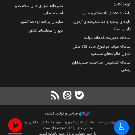
تولید(کات)
دبیرخانه شورای عالی سلامت و
بانک داده‌های اقتصادی و مالی
امنیت غذایی
تارنمای پنجره واحد محیط‌های آزمون
سازمان برنامه بودجه کشور
(ایران تما)
دیوان محاسبات کشور
سامانه مدیریت خدمات دولت
سامانه هیات موضوع ماده 251 مکرر
قانون مالیات‌های مستقیم
سامانه تشخیص صلاحیت حسابداران
رسمی
طراحی و تولید: نستوه
تمام حقوق این سایت متعلق به پورتال وزارت امور اقتصادی و دارایی بوده و بازنشر
♿︎
مطالب تنها با ذکر منبع مجاز است.
باز نشر مطالب با ذکر منبع بلامانع است.