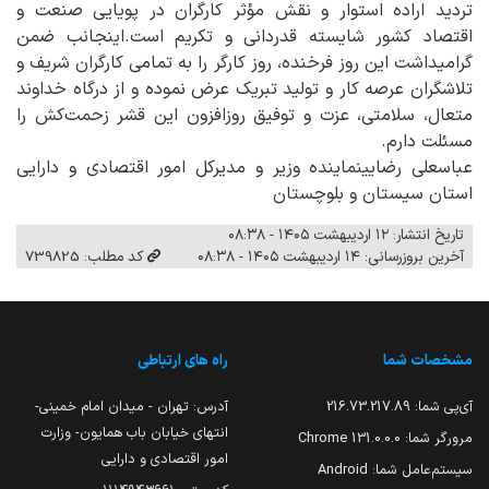
تردید اراده استوار و نقش مؤثر کارگران در پویایی صنعت و
اقتصاد کشور شایسته قدردانی و تکریم است.اینجانب ضمن
گرامیداشت این روز فرخنده، روز کارگر را به تمامی کارگران شریف و
تلاشگران عرصه کار و تولید تبریک عرض نموده و از درگاه خداوند
متعال، سلامتی، عزت و توفیق روزافزون این قشر زحمت‌کش را
مسئلت دارم.
عباسعلی رضایینماینده وزیر و مدیرکل امور اقتصادی و دارایی
استان سیستان و بلوچستان
تاریخ انتشار: ۱۲ اردیبهشت ۱۴۰۵ - ۰۸:۳۸
آخرین بروزرسانی: ۱۴ اردیبهشت ۱۴۰۵ - ۰۸:۳۸
کد مطلب: 739825
مشخصات شما
راه های ارتباطی
آی‌پی شما:
216.73.217.89
آدرس: تهران - میدان امام خمینی-
انتهای خیابان باب همایون- وزارت
مرورگر شما:
131.0.0.0 Chrome
امور اقتصادی و دارایی
سیستم‌عامل شما:
Android