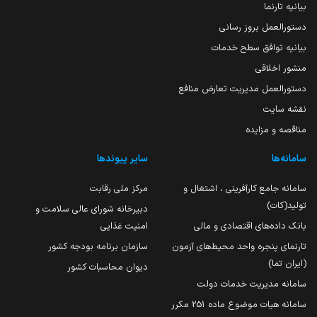
بیانیه تارنما
دستورالعمل بروز رسانی
بیانیه توافق سطح خدمات
منشور اخلاقی
دستورالعمل مدیریت تعارض منافع
نقشه سایت
مناقصه و مزایده
سامانه‌ها
سایر پیوندها
سامانه جامع کارآفرینی ، اشتغال و
مرکز ملی رقابت
تولید(کات)
دبیرخانه شورای عالی سلامت و
بانک داده‌های اقتصادی و مالی
امنیت غذایی
تارنمای پنجره واحد محیط‌های آزمون
سازمان برنامه بودجه کشور
(ایران تما)
دیوان محاسبات کشور
سامانه مدیریت خدمات دولت
سامانه هیات موضوع ماده 251 مکرر