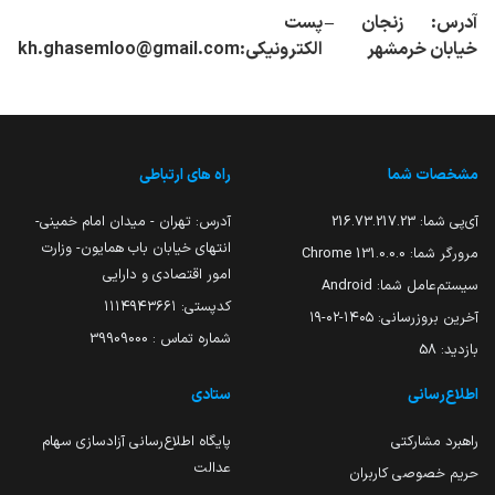
آدرس: زنجان
–
پست
خیابان خرمشهر
الکترونیکی:
kh.ghasemloo@gmail.com
مشخصات شما
راه های ارتباطی
آی‌پی شما:
216.73.217.23
آدرس: تهران - میدان امام خمینی-
انتهای خیابان باب همایون- وزارت
مرورگر شما:
131.0.0.0 Chrome
امور اقتصادی و دارایی
سیستم‌عامل شما:
Android
کدپستی: ۱۱۱۴۹۴۳۶۶۱
آخرین بروزرسانی:
۱۴۰۵-۰۲-۱۹
شماره تماس : 39909000
بازدید:
58
اطلاع‌رسانی
ستادی
راهبرد مشارکتی
پایگاه اطلاع‌رسانی آزادسازی سهام
عدالت
حریم خصوصی کاربران