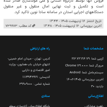
فروش آنها توسط کارگروه استانی و ملی مولدسازی صادر شده
است و تکمیل و ثبت نهایی امال منقول و غیر منقول
دستگاههای اجرایی استان در سامانه سادا نوین تاکید کرد.
تاریخ انتشار: ۱۶ اردیبهشت ۱۴۰۵ - ۱۳:۴۴
آخرین بروزرسانی: ۱۶ اردیبهشت ۱۴۰۵ - ۱۳:۴۸
کد مطلب: 739973
مشخصات شما
راه های ارتباطی
آی‌پی شما:
216.73.216.79
آدرس: تهران - میدان امام خمینی-
انتهای خیابان باب همایون- وزارت
مرورگر شما:
131.0.0.0 Chrome
امور اقتصادی و دارایی
سیستم‌عامل شما:
Android
کدپستی: ۱۱۱۴۹۴۳۶۶۱
آخرین بروزرسانی:
۱۴۰۵-۰۲-۱۶
شماره تماس : 39909000
بازدید:
30
اطلاع‌رسانی
ستادی
راهبرد مشارکتی
پایگاه اطلاع‌رسانی آزادسازی سهام