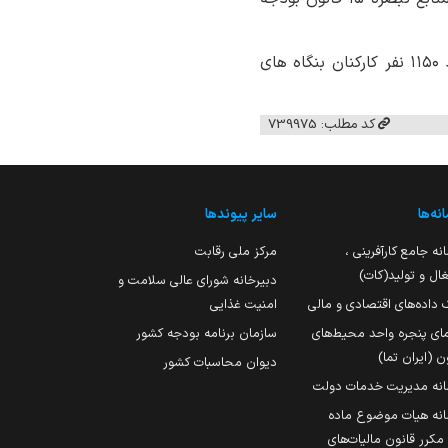
تهمتن عبداللهی گفت: این تسهیلات به ارزش ۵۰۶میلیارد ریال برای تامین حقوق و مزایای تعداد ۱۱۵۰ نفر کارکنان بنگاه های
کد مطلب: 739975
نه‌ها
سایر پیوندها
نه جامع کارآفرینی ،
مرکز ملی رقابت
ال و تولید(کات)
دبیرخانه شورای عالی سلامت و
 داده‌های اقتصادی و مالی
امنیت غذایی
مای پنجره واحد محیط‌های
سازمان برنامه بودجه کشور
ن (ایران تما)
دیوان محاسبات کشور
انه مدیریت خدمات دولت
نه هیات موضوع ماده
251 مکرر قانون مالیات‌های