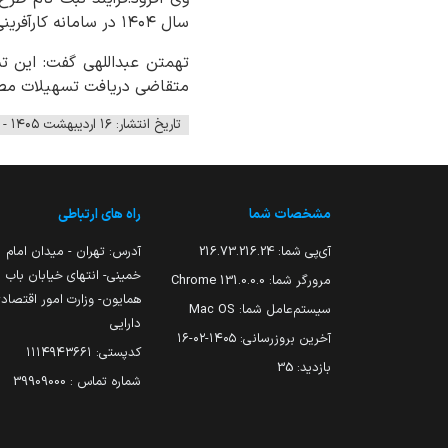
سال ۱۴۰۴ در سامانه کارآفرینی، اشتغال و تولید (کات) انجام می شود.
متقاضی دریافت تسهیلات مصو
تاریخ انتشار: ۱۶ اردیبهشت ۱۴۰۵ - ۱۳:۴۹
مشخصات شما
راه های ارتباطی
آی‌پی شما:
216.73.216.24
آدرس: تهران - میدان امام
خمینی- انتهای خیابان باب
مرورگر شما:
131.0.0.0 Chrome
همایون- وزارت امور اقتصاد
سیستم‌عامل شما:
Mac OS
دارایی
آخرین بروزرسانی:
۱۴۰۵-۰۲-۱۶
کدپستی: ۱۱۱۴۹۴۳۶۶۱
بازدید:
35
شماره تماس : 39909000