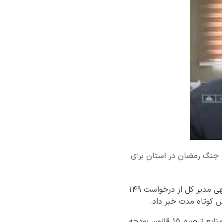
ت ۱۴۹بنگاه اقتصادی آسیب دیده از جنگ رمضان در استان برای
به گزارش روابط عمومی اداره کل امور اقتصادی و دارایی استان چهارمحال و بختیاری تهمتن عبداللهی مدیر کل از درخواست ۱۴۹
 کوتاه مدت خبر داد.
وی افزود:فرآیند ثبت نام طرح تسهیلات حمایت از بنگاههای اقتصادی در شرایط اضطرار از محل منابع تبصره ۱۵ قانون بودجه