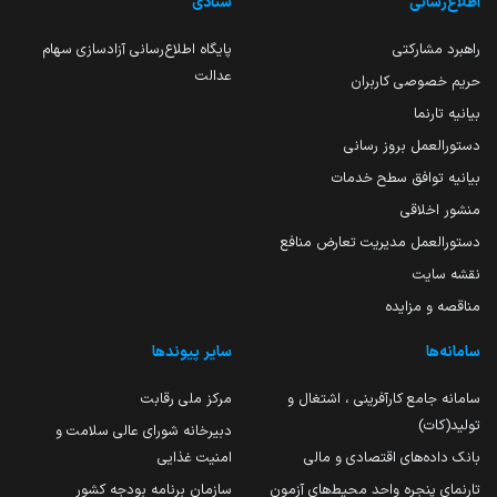
اطلاع‌رسانی
ستادی
راهبرد مشارکتی
پایگاه اطلاع‌رسانی آزادسازی سهام
عدالت
حریم خصوصی کاربران
بیانیه تارنما
دستورالعمل بروز رسانی
بیانیه توافق سطح خدمات
منشور اخلاقی
دستورالعمل مدیریت تعارض منافع
نقشه سایت
مناقصه و مزایده
سامانه‌ها
سایر پیوندها
سامانه جامع کارآفرینی ، اشتغال و
مرکز ملی رقابت
تولید(کات)
دبیرخانه شورای عالی سلامت و
بانک داده‌های اقتصادی و مالی
امنیت غذایی
تارنمای پنجره واحد محیط‌های آزمون
سازمان برنامه بودجه کشور