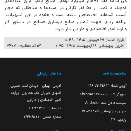
وی ادامه داد: 80هزار میلیارد تومان منابع بانکی برای بنگاه‌های
کوچک با کمتر از 50 نفر کارکن در رسته‌ها و مناطقی که دچار
آسیب شده‌اند اختصاص یافته است و علاوه بر این تسهیلات،
برنامه ریزی جهت تامین منابع بازسازی صنایع در دستور کار
وزارت امور اقتصادی و دارایی قرار دارد.
تاریخ انتشار: ۲۹ فروردین ۱۴۰۵ - ۱۰:۴۸
آخرین بروزرسانی: ۱۹ اردیبهشت ۱۴۰۵ - ۱۰:۴۵
کد مطلب: 740021
مشخصات شما
راه های ارتباطی
آی‌پی شما:
216.73.216.31
آدرس: تهران - میدان امام خمینی-
انتهای خیابان باب همایون- وزارت
مرورگر شما:
131.0.0.0 Chrome
امور اقتصادی و دارایی
سیستم‌عامل شما:
Android
کدپستی: ۱۱۱۴۹۴۳۶۶۱
آخرین بروزرسانی:
۱۴۰۵-۰۲-۱۹
شماره تماس : 39909000
بازدید:
39