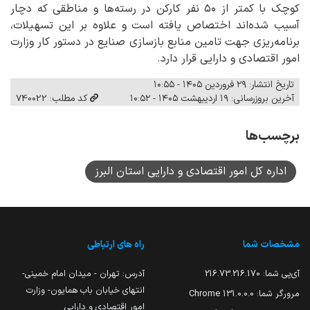
کوچک با کمتر از ۵۰ نفر کارکن در رسته‌ها و مناطقی که دچار
آسیب شده‌اند اختصاص یافته است و علاوه بر این تسهیلات،
برنامه‌ریزی جهت تامین منابع بازسازی صنایع در دستور کار وزارت
امور اقتصادی و دارایی قرار دارد.
تاریخ انتشار: ۲۹ فروردین ۱۴۰۵ - ۱۰:۵۵
آخرین بروزرسانی: ۱۹ اردیبهشت ۱۴۰۵ - ۱۰:۵۲
کد مطلب: 740022
برچسب‌ها
اداره کل امور اقتصادی و دارایی استان البرز
مشخصات شما
راه های ارتباطی
آی‌پی شما:
216.73.216.170
آدرس: تهران - میدان امام خمینی-
انتهای خیابان باب همایون- وزارت
مرورگر شما:
131.0.0.0 Chrome
امور اقتصادی و دارایی