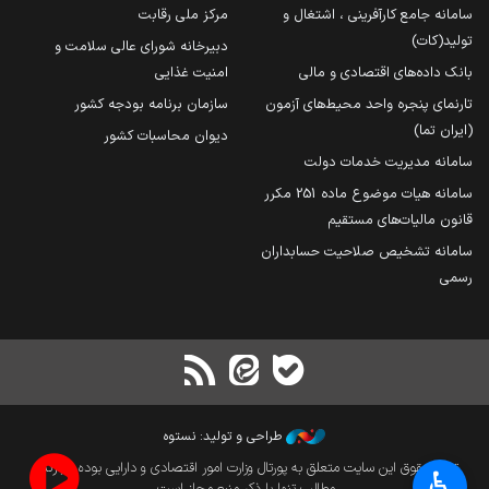
سامانه جامع کارآفرینی ، اشتغال و
مرکز ملی رقابت
تولید(کات)
دبیرخانه شورای عالی سلامت و
بانک داده‌های اقتصادی و مالی
امنیت غذایی
تارنمای پنجره واحد محیط‌های آزمون
سازمان برنامه بودجه کشور
(ایران تما)
دیوان محاسبات کشور
سامانه مدیریت خدمات دولت
سامانه هیات موضوع ماده 251 مکرر
قانون مالیات‌های مستقیم
سامانه تشخیص صلاحیت حسابداران
رسمی
طراحی و تولید: نستوه
تمام حقوق این سایت متعلق به پورتال وزارت امور اقتصادی و دارایی بوده و بازنشر
♿︎
مطالب تنها با ذکر منبع مجاز است.