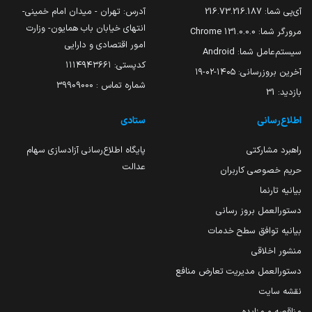
آی‌پی شما:
216.73.216.187
آدرس: تهران - میدان امام خمینی-
انتهای خیابان باب همایون- وزارت
مرورگر شما:
131.0.0.0 Chrome
امور اقتصادی و دارایی
سیستم‌عامل شما:
Android
کدپستی: ۱۱۱۴۹۴۳۶۶۱
آخرین بروزرسانی:
۱۴۰۵-۰۲-۱۹
شماره تماس : 39909000
بازدید:
31
اطلاع‌رسانی
ستادی
راهبرد مشارکتی
پایگاه اطلاع‌رسانی آزادسازی سهام
عدالت
حریم خصوصی کاربران
بیانیه تارنما
دستورالعمل بروز رسانی
بیانیه توافق سطح خدمات
منشور اخلاقی
دستورالعمل مدیریت تعارض منافع
نقشه سایت
مناقصه و مزایده