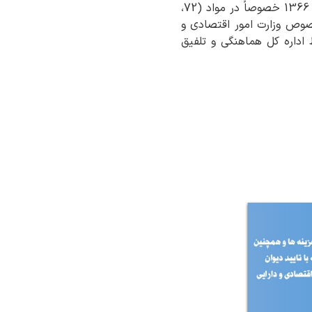
مندرج در قانون فوق الاشاره بعضاً در موادی از قانون محاسبات عمومی کشور مصوب شهریور ماه 1366 خصوصاً در مواد (72،
ایی و در مواد (103) و (128) نیز صریحاً در خصوص وزارت امور اقتصادی و
 اداره کل هماهنگی و تلفیق