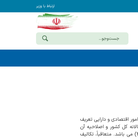
ارتباط با وزیر
مور اقتصادی و دارایی تعریف
انه کل کشور و اصلاحیه آن
(مواد 3، 4، 5، 10) و همچنین تکلیف سایر دستگاه های اجرایی در خصوص ارایه حساب (ماده 2) می باشد. متعاقباً، تکالیف