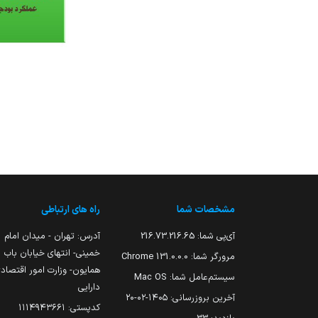
مشخصات شما
راه های ارتباطی
آی‌پی شما:
216.73.216.65
آدرس: تهران - میدان امام
خمینی- انتهای خیابان باب
مرورگر شما:
131.0.0.0 Chrome
همایون- وزارت امور اقتصاد
سیستم‌عامل شما:
Mac OS
دارایی
آخرین بروزرسانی:
۱۴۰۵-۰۲-۲۰
کدپستی: ۱۱۱۴۹۴۳۶۶۱