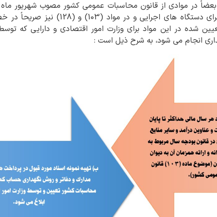
95، 98، 99، 100، 105و132) برای دستگاه های اجر
یین شده در این مواد برای وزارت امور اقتصادی و دارایی که توسط
ی انجام می شود، به شرح ذیل است :