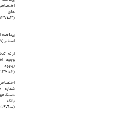
اختصاص
های 
(10011137103)
پرداخت ا
استانی(10011137109)
ارائه تنخ
وجوه اضا
(وجوه
(10011137106)
اختصاص
شماره 
دستگاهها
بانک
(10012097100)