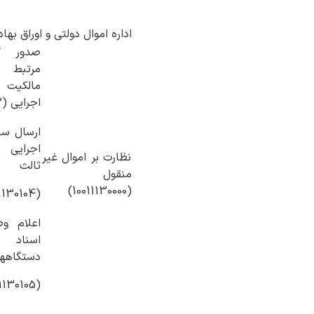
اداره اموال دولتی و اوراق بهاد
صدور گ
مرتبط 
مالکیت 
اجرایی (10011130103)
ارسال سن
اجرایی 
نظارت بر اموال غیر
ثالث
منقول
(10011130000)
(10011130104)
اعلام و
اسناد
دستگاهها
(10011130105)