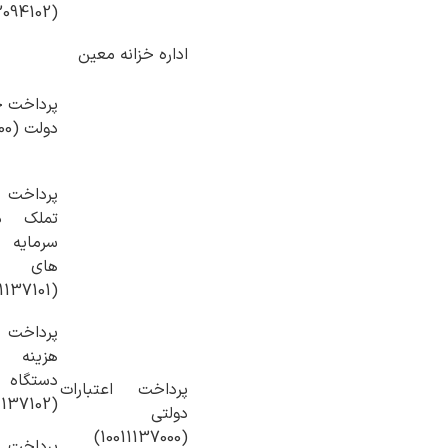
(10012094102)
اداره خزانه معین
پرداخت ح
دولت (10011137100)
پرداخت
تملک د
سرمایه 
های 
(10011137101)
پرداخت
هزینه 
دستگاه 
پرداخت‌ اعتبارات
(10011137102)
دولتی
(10011137000)
پرداخت