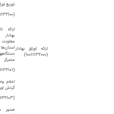
توزیع اورا
(10011132100)
ارائه تا
بهادار 
معاونت 
استا
ارائه اوراق بهادار
دس
(10011132000)
متمرکز
(10011132101)
اعلام و
گردش اورا
(10011132103)
صدور م