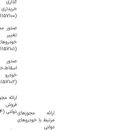
گذاری 
خریداری
(10031157100)
صدور مجو
تغییر
خودروه
(10031157101)
صدور
اسقاط،خ
خودرو
(10031157102)
ارائه مج
فروش خ
دولتی (10031157104)
ارائه مجوزهای
مرتبط با خودروهای
دولتی