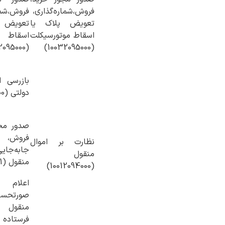
فروش،شماره‌گذاری،
فروش،شما
تعویض پلاک یا
تعویض 
اسقاط موتورسیکلت
اسقاط م
(10032095000)
(10032095000)
بازرسی ا
دولتی (10012094100)
صدور مجو
فروش، 
نظارت بر اموال
جابه‌ج
منقول
منقول (10012094101)
(10012094000)
اعلا
صورتحس
منقول 
فرستاده