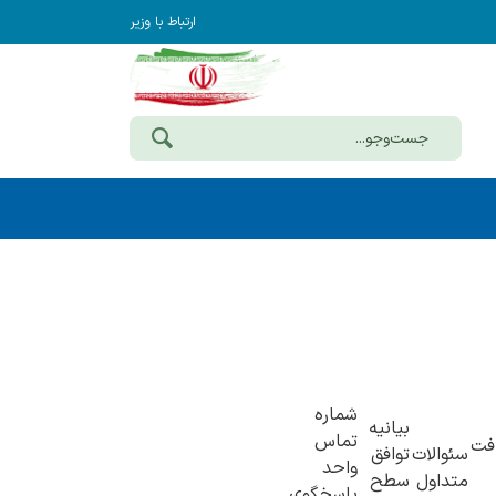
ارتباط با وزیر
شماره
بیانیه
تماس
فت
سئوالات
توافق
واحد
متداول
سطح
پاسخگوی