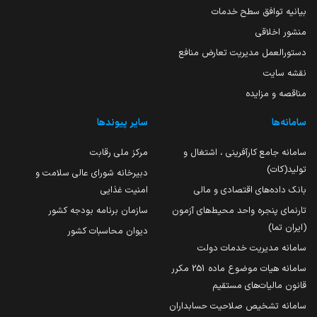
بیانیه توافق سطح خدمات
منشور اخلاقی
دستورالعمل مدیریت تعارض منافع
نقشه سایت
مناقصه و مزایده
سامانه‌ها
سایر پیوندها
سامانه جامع کارآفرینی ، اشتغال و
مرکز ملی رقابت
تولید(کات)
دبیرخانه شورای عالی سلامت و
بانک داده‌های اقتصادی و مالی
امنیت غذایی
تارنمای پنجره واحد محیط‌های آزمون
سازمان برنامه بودجه کشور
(ایران تما)
دیوان محاسبات کشور
سامانه مدیریت خدمات دولت
سامانه هیات موضوع ماده 251 مکرر
قانون مالیات‌های مستقیم
سامانه تشخیص صلاحیت حسابداران