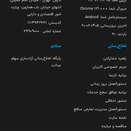
آی‌پی شما:
216.73.216.15
آدرس: تهران - میدان امام خمینی-
انتهای خیابان باب همایون- وزارت
مرورگر شما:
131.0.0.0 Chrome
امور اقتصادی و دارایی
سیستم‌عامل شما:
Android
کدپستی: ۱۱۱۴۹۴۳۶۶۱
آخرین بروزرسانی:
۱۴۰۵-۰۲-۲۰
شماره تماس : 39909000
بازدید:
20
اطلاع‌رسانی
ستادی
راهبرد مشارکتی
پایگاه اطلاع‌رسانی آزادسازی سهام
عدالت
حریم خصوصی کاربران
بیانیه تارنما
دستورالعمل بروز رسانی
بیانیه توافق سطح خدمات
منشور اخلاقی
دستورالعمل مدیریت تعارض منافع
نقشه سایت
مناقصه و مزایده