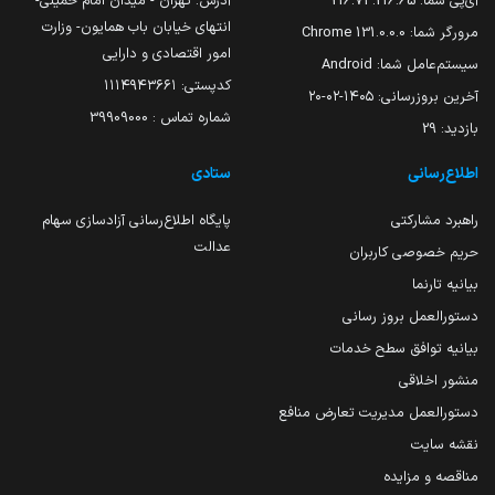
آی‌پی شما:
216.73.216.65
آدرس: تهران - میدان امام خمینی-
انتهای خیابان باب همایون- وزارت
مرورگر شما:
131.0.0.0 Chrome
امور اقتصادی و دارایی
سیستم‌عامل شما:
Android
کدپستی: ۱۱۱۴۹۴۳۶۶۱
آخرین بروزرسانی:
۱۴۰۵-۰۲-۲۰
شماره تماس : 39909000
بازدید:
29
اطلاع‌رسانی
ستادی
راهبرد مشارکتی
پایگاه اطلاع‌رسانی آزادسازی سهام
عدالت
حریم خصوصی کاربران
بیانیه تارنما
دستورالعمل بروز رسانی
بیانیه توافق سطح خدمات
منشور اخلاقی
دستورالعمل مدیریت تعارض منافع
نقشه سایت
مناقصه و مزایده