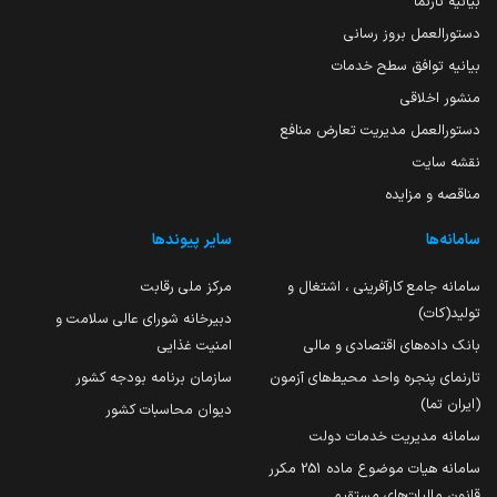
بیانیه تارنما
دستورالعمل بروز رسانی
بیانیه توافق سطح خدمات
منشور اخلاقی
دستورالعمل مدیریت تعارض منافع
نقشه سایت
مناقصه و مزایده
سامانه‌ها
سایر پیوندها
سامانه جامع کارآفرینی ، اشتغال و
مرکز ملی رقابت
تولید(کات)
دبیرخانه شورای عالی سلامت و
بانک داده‌های اقتصادی و مالی
امنیت غذایی
تارنمای پنجره واحد محیط‌های آزمون
سازمان برنامه بودجه کشور
(ایران تما)
دیوان محاسبات کشور
سامانه مدیریت خدمات دولت
سامانه هیات موضوع ماده 251 مکرر
قانون مالیات‌های مستقیم