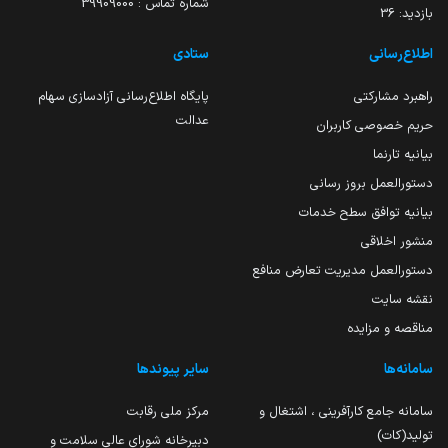
شماره تماس : 39909000
بازدید:
36
اطلاع‌رسانی
ستادی
راهبرد مشارکتی
پایگاه اطلاع‌رسانی آزادسازی سهام
عدالت
حریم خصوصی کاربران
بیانیه تارنما
دستورالعمل بروز رسانی
بیانیه توافق سطح خدمات
منشور اخلاقی
دستورالعمل مدیریت تعارض منافع
نقشه سایت
مناقصه و مزایده
سامانه‌ها
سایر پیوندها
سامانه جامع کارآفرینی ، اشتغال و
مرکز ملی رقابت
تولید(کات)
دبیرخانه شورای عالی سلامت و