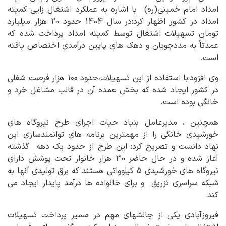
امداد امام خمینی(ره) با اشاره به عملکرد اشتغال زایی کمیته
امداد در کشور اظهار کرد:در سال 1404 حدود 20 هزار میلیارد
تومان تسهیلات اشتغال توسط کمیته امداد پرداخت شده که
عمدتاً به مددجویان و دهک های پایین درآمدی اختصاص یافته
است.
وی افزود:با استفاده از این تسهیلات،حدود 100 هزار فرصت شغلی
در کشور ایجاد شده که بخش عمده آن در قالب مشاغل خرد و
خانگی بوده است.
همچنین ، مدیرعامل بنیاد حیات اجرای طرح نیروگاه های
خورشیدی خانگی را از مهمترین برنامه های توانمندسازی این
نهاد دانست و تصریح کرد: این طرح از حدود یک دهه گذشته
آغاز شده و در حال حاضر 30 هزار خانوار تحت پوشش دارای
نیروگاه های خورشیدی 5 کیلوواتی هستند که برق تولیدی آنها به
شبکه سراسری تزریق و برای خانواده ها درآمد پایدار ایجاد می
کند.
فیروزآبادی یکی از چالشهای مهم در مسیر پرداخت تسهیلات