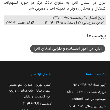
ایران در استان البرز به عنوان بانک برتر در حوزه تسهیلات
اشتغال و همکاری موثر با کمیته امداد معرفی شد.
تاریخ انتشار: ۱۷ اردیبهشت ۱۴۰۵ - ۱۲:۳۷
آخرین بروزرسانی: ۲۰ اردیبهشت ۱۴۰۵ - ۱۲:۳۴
کد مطلب: 740106
برچسب‌ها
اداره کل امور اقتصادی و دارایی استان البرز
مشخصات شما
راه های ارتباطی
آی‌پی شما:
216.73.216.208
آدرس: تهران - میدان امام خمینی-
انتهای خیابان باب همایون- وزارت
مرورگر شما:
131.0.0.0 Chrome
امور اقتصادی و دارایی
سیستم‌عامل شما:
Android
کدپستی: ۱۱۱۴۹۴۳۶۶۱
آخرین بروزرسانی:
۱۴۰۵-۰۲-۲۰