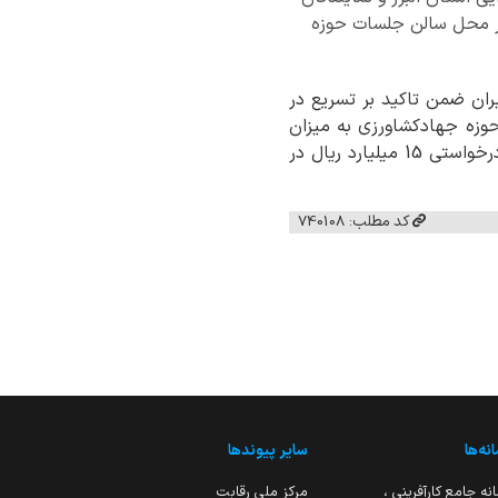
در محل سالن جلسات حوزه
ران ضمن تاکید بر تسریع در
 18 توسط بانکهای عامل در سطح استان، از بررسی 11 طرح در حوزه جهادکشاورزی به میزان
تسهیلات درخواستی 974 میلیارد ریال و 3 طرح بازسازی ناوگان حمل و نقل به میزان تسهیلات درخواستی 15 میلیارد ریال در
کد مطلب: 740108
نه‌ها
سایر پیوندها
نه جامع کارآفرینی ،
مرکز ملی رقابت