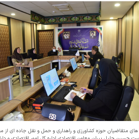
دجه سال 1403 به ریاست حسین جلیل پیران معاون اقتصادی اداره کل امور اقتصادی و 