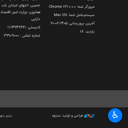
خمینی- انتهای خیابان باب
مرورگر شما:
131.0.0.0 Chrome
همایون- وزارت امور اقتصاد
سیستم‌عامل شما:
Mac OS
دارایی
آخرین بروزرسانی:
۱۴۰۵-۰۲-۲۰
کدپستی: ۱۱۱۴۹۴۳۶۶۱
بازدید:
18
شماره تماس : 39909000
♿︎
طراحی و تولید: نستوه
تمام حقوق