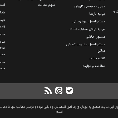
سهام عدالت
اشتغ
حریم خصوصی کاربران
ی و
بانک
بیانیه تارنما
تارن
دستورالعمل بروز رسانی
آزمو
بیانیه توافق سطح خدمات
سام
منشور اخلاقی
ساما
دستورالعمل مدیریت تعارض
منافع
مست
نقشه سایت
سام
مناقصه و مزایده
حساب
 این سایت متعلق به پورتال وزارت امور اقتصادی و دارایی بوده و بازنشر مطالب تنها با ذکر م
است.