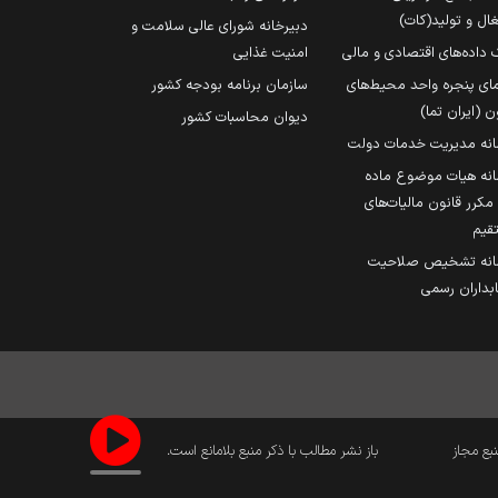
ال و تولید(کات)
دبیرخانه شورای عالی سلامت و
 داده‌های اقتصادی و مالی
امنیت غذایی
مای پنجره واحد محیط‌های
سازمان برنامه بودجه کشور
ن (ایران تما)
دیوان محاسبات کشور
انه مدیریت خدمات دولت
نه هیات موضوع ماده
251 مکرر قانون مالیات‌های
قیم
انه تشخیص صلاحیت
داران رسمی
نبع مجاز
باز نشر مطالب با ذکر منبع بلامانع است.