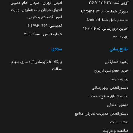
آی‌پی شما:
216.73.216.37
آدرس: تهران - میدان امام خمینی-
انتهای خیابان باب همایون- وزارت
مرورگر شما:
131.0.0.0 Chrome
امور اقتصادی و دارایی
سیستم‌عامل شما:
Android
کدپستی: ۱۱۱۴۹۴۳۶۶۱
آخرین بروزرسانی:
۱۴۰۵-۰۲-۲۱
شماره تماس : 39909000
بازدید:
32
اطلاع‌رسانی
ستادی
راهبرد مشارکتی
پایگاه اطلاع‌رسانی آزادسازی سهام
عدالت
حریم خصوصی کاربران
بیانیه تارنما
دستورالعمل بروز رسانی
بیانیه توافق سطح خدمات
منشور اخلاقی
دستورالعمل مدیریت تعارض منافع
نقشه سایت
مناقصه و مزایده