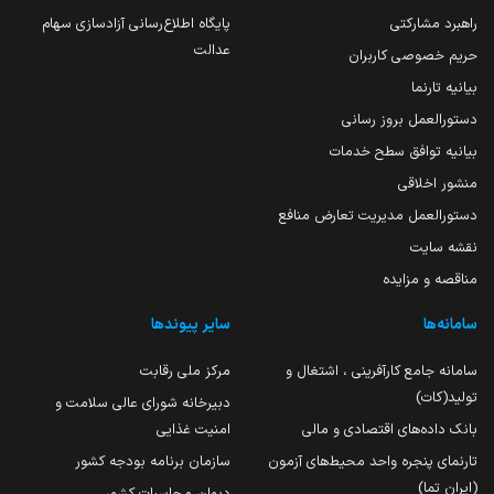
راهبرد مشارکتی
پایگاه اطلاع‌رسانی آزادسازی سهام
عدالت
حریم خصوصی کاربران
بیانیه تارنما
دستورالعمل بروز رسانی
بیانیه توافق سطح خدمات
منشور اخلاقی
دستورالعمل مدیریت تعارض منافع
نقشه سایت
مناقصه و مزایده
سامانه‌ها
سایر پیوندها
سامانه جامع کارآفرینی ، اشتغال و
مرکز ملی رقابت
تولید(کات)
دبیرخانه شورای عالی سلامت و
بانک داده‌های اقتصادی و مالی
امنیت غذایی
تارنمای پنجره واحد محیط‌های آزمون
سازمان برنامه بودجه کشور
(ایران تما)
دیوان محاسبات کشور